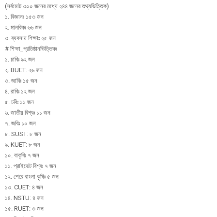
(সর্বমোট ৩০০ জনের মধ্যে ২৪৪ জনের তথ্যভিত্তিক)
১. বিজ্ঞানঃ ১৫৩ জন
২. মানবিকঃ ৬৬ জন
৩. ব্যবসায় শিক্ষাঃ ২৫ জন
# শিক্ষা_প্রতিষ্ঠানভিত্তিকঃ
১. ঢাবিঃ ৯২ জন
২. BUET: ২৬ জন
৩. জাবিঃ ১৫ জন
৪. রাবিঃ ১২ জন
৫. চবিঃ ১১ জন
৬. জাতীয় বিশ্বঃ ১১ জন
৭. জবিঃ ১০ জন
৮. SUST: ৮ জন
৯. KUET: ৮ জন
১০. বাকৃবিঃ ৭ জন
১১. প্রাইভেট বিশ্বঃ ৭ জন
১২. শেরে বাংলা কৃষিঃ ৫ জন
১৩. CUET: ৪ জন
১৪. NSTU: ৪ জন
১৫. RUET: ৩ জন