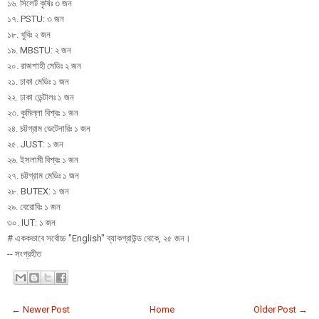
১৬. সিলেট কৃষিঃ ৩ জন
১৭. PSTU: ৩ জন
১৮. খুবিঃ ২ জন
১৯. MBSTU: ২ জন
২০. রাজশাহী মেডিঃ ২ জন
২১. ঢাকা মেডিঃ ১ জন
২২. ঢাকা ডেন্টালঃ ১ জন
২৩. কুমিল্লা বিশ্বঃ ১ জন
২৪. চট্টগ্রাম ভেটেনারিঃ ১ জন
২৫. JUST: ১ জন
২৬. ইসলামী বিশ্বঃ ১ জন
২৭. চট্টগ্রাম মেডিঃ ১ জন
২৮. BUTEX: ১ জন
২৯. বেরোবিঃ ১ জন
৩০. IUT: ১ জন
# এককভাবে সর্বোচ্চ "English" ব্যাকগ্রাউন্ড থেকে, ২৫ জন।
-- সংগ্রহীত
← Newer Post
Home
Older Post →