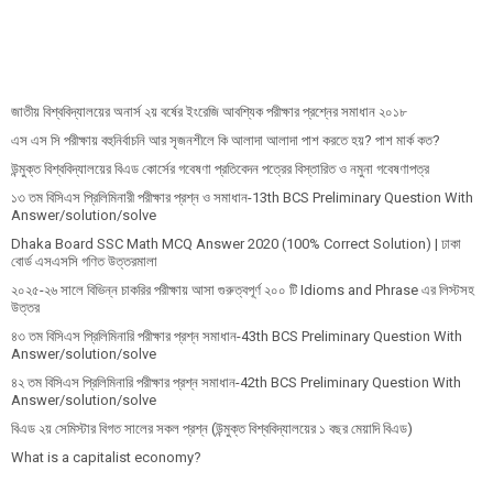
জাতীয় বিশ্ববিদ্যালয়ের অনার্স ২য় বর্ষের ইংরেজি আবশ্যিক পরীক্ষার প্রশ্নের সমাধান ২০১৮
এস এস সি পরীক্ষায় বহুনির্বাচনি আর সৃজনশীলে কি আলাদা আলাদা পাশ করতে হয়? পাশ মার্ক কত?
উন্মুক্ত বিশ্ববিদ্যালয়ের বিএড কোর্সের গবেষণা প্রতিবেদন পত্রের বিস্তারিত ও নমুনা গবেষণাপত্র
১৩ তম বিসিএস প্রি‌লি‌মিনারী পরীক্ষার প্রশ্ন ও সমাধান-13th BCS Preliminary Question With
Answer/solution/solve
Dhaka Board SSC Math MCQ Answer 2020 (100% Correct Solution) | ঢাকা
বোর্ড এসএসসি গণিত উত্তরমালা
২০২৫-২৬ সালে বিভিন্ন চাকরির পরীক্ষায় আসা গুরুত্বপূর্ণ ২০০ টি Idioms and Phrase এর লিস্টসহ
উত্তর
৪৩ তম বিসিএস প্রিলিমিনারি পরীক্ষার প্রশ্ন সমাধান-43th BCS Preliminary Question With
Answer/solution/solve
৪২ তম বিসিএস প্রিলিমিনারি পরীক্ষার প্রশ্ন সমাধান-42th BCS Preliminary Question With
Answer/solution/solve
বিএড ২য় সেমিস্টার বিগত সালের সকল প্রশ্ন (উন্মুক্ত বিশ্ববিদ্যালয়ের ১ বছর মেয়াদি বিএড)
What is a capitalist economy?