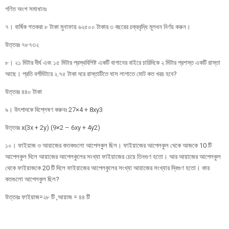
গণিত অংশ সমাধানঃ
৭। বার্ষিক শতকরা ৮ টাকা মুনাফায় ৬২৫০০ টাকার ৩ বছরের চক্রবৃদ্ধি মূলধন নির্ণয় করুন।
উত্তরঃ ৭৮৭৩২
৮। ২১ মিটার দীর্ঘ এবং ১৫ মিটার প্রস্থবিশিষ্ট একটি বাগানের বাইরে চারিদিকে ২ মিটার প্রশস্ত একটি রাস্তা
আছে। প্রতি বর্গমিটারে ২.৭৫ টাকা দরে রাস্তাটিতে ঘাস লাগাতে মােট কত খরচ হবে?
উত্তরঃ ৪৪০ টাকা
৯। উৎপাদকে বিশ্লেষণ করুনঃ 27×4 + 8xy3
উত্তরঃ x(3x + 2y) (9×2 – 6xy + 4y2)
১০। ফাইয়াজ ও আয়াজের কতকগুলো আপেলকুল ছিল। ফাইয়াজের আপেলকুল থেকে আজকে 10 টি
আপেলকুল দিলে আয়াজের আপেলকুলের সংখ্যা ফাইয়াজের চেয়ে তিনগুণ হতাে। আর আয়াজের আপেলকুল
থেকে ফাইয়াজকে 20 টি দিলে ফাইয়াজের আপেলকুলের সংখ্যা আয়াজের সংখ্যার দ্বিগুণ হতাে। কার
কতগুলাে আপেলকুল ছিল?
উত্তরঃ ফাইয়াজ=২৮ টি ,আয়াজ = ৪৪ টি