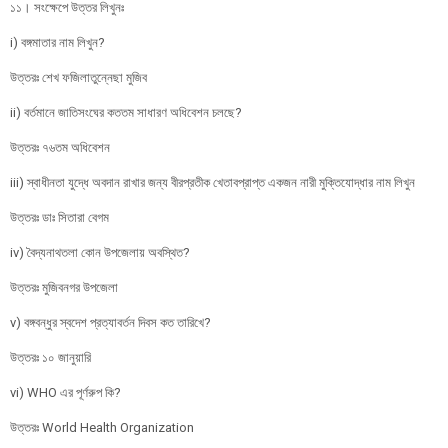
১১। সংক্ষেপে উত্তর লিখুনঃ
i) বঙ্গমাতার নাম লিখুন?
উত্তরঃ শেখ ফজিলাতুন্নেছা মুজিব
ii) বর্তমানে জাতিসংঘের কততম সাধারণ অধিবেশন চলছে?
উত্তরঃ ৭৬তম অধিবেশন
iii) স্বাধীনতা যুদ্ধে অবদান রাখার জন্য বীরপ্রতীক খেতাবপ্রাপ্ত একজন নারী মুক্তিযোদ্ধার নাম লিখুন
উত্তরঃ ডাঃ সিতারা বেগম
iv) বৈদ্যনাথতলা কোন উপজেলায় অবস্থিত?
উত্তরঃ মুজিবনগর উপজেলা
v) বঙ্গবন্ধুর স্বদেশ প্রত্যাবর্তন দিবস কত তারিখে?
উত্তরঃ ১০ জানুয়ারি
vi) WHO এর পূর্ণরুপ কি?
উত্তরঃ World Health Organization