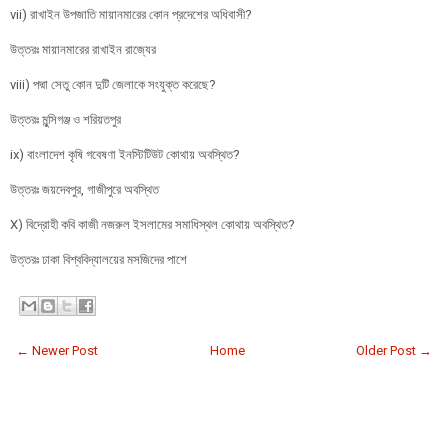
vii) রাখাইন উপজাতি মায়ানমারের কোন প্রদেশের অধিবাসী?
উত্তরঃ মায়ানমারের রাখাইন রাজ্যের
viii) পদ্মা সেতু কোন দুটি জেলাকে সংযুক্ত করেছে?
উত্তরঃ মুন্সিগঞ্জ ও শরিয়তপুর
ix) বাংলাদেশ কৃষি গবেষণা ইনস্টিটিউট কোথায় অবস্থিত?
উত্তরঃ জয়দেবপুর, গাজীপুরে অবস্থিত
X) বিদ্রোহী কবি কাজী নজরুল ইসলামের সমাধিস্থল কোথায় অবস্থিত?
উত্তরঃ ঢাকা বিশ্ববিদ্যালয়ের মসজিদের পাশে
← Newer Post
Home
Older Post →