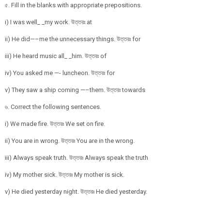
৫. Fill in the blanks with appropriate prepositions.
i) I was well_ _my work. উত্তরঃ at
ii) He did—–me the unnecessary things. উত্তরঃ for
iii) He heard music all_ _him. উত্তরঃ of
iv) You asked me —- luncheon. উত্তরঃ for
v) They saw a ship coming —–them. উত্তরঃ towards
৬. Correct the following sentences.
i) We made fire. উত্তরঃ We set on fire.
ii) You are in wrong. উত্তরঃ You are in the wrong.
iii) Always speak truth. উত্তরঃ Always speak the truth
iv) My mother sick. উত্তরঃ My mother is sick.
v) He died yesterday night. উত্তরঃ He died yesterday.