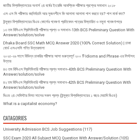
জাতীয় বিশ্ববিদ্যালয়ের অনার্স ২য় বর্ষের ইংরেজি আবশ্যিক পরীক্ষার প্রশ্নের সমাধান ২০১৮
এস এস সি পরীক্ষায় বহুনির্বাচনি আর সৃজনশীলে কি আলাদা আলাদা পাশ করতে হয়? পাশ মার্ক কত?
উন্মুক্ত বিশ্ববিদ্যালয়ের বিএড কোর্সের গবেষণা প্রতিবেদন পত্রের বিস্তারিত ও নমুনা গবেষণাপত্র
১৩ তম বিসিএস প্রি‌লি‌মিনারী পরীক্ষার প্রশ্ন ও সমাধান-13th BCS Preliminary Question With
Answer/solution/solve
Dhaka Board SSC Math MCQ Answer 2020 (100% Correct Solution) | ঢাকা
বোর্ড এসএসসি গণিত উত্তরমালা
২০২৫-২৬ সালে বিভিন্ন চাকরির পরীক্ষায় আসা গুরুত্বপূর্ণ ২০০ টি Idioms and Phrase এর লিস্টসহ
উত্তর
৪৩ তম বিসিএস প্রিলিমিনারি পরীক্ষার প্রশ্ন সমাধান-43th BCS Preliminary Question With
Answer/solution/solve
৪২ তম বিসিএস প্রিলিমিনারি পরীক্ষার প্রশ্ন সমাধান-42th BCS Preliminary Question With
Answer/solution/solve
বিএড ২য় সেমিস্টার বিগত সালের সকল প্রশ্ন (উন্মুক্ত বিশ্ববিদ্যালয়ের ১ বছর মেয়াদি বিএড)
What is a capitalist economy?
CATAGORIES
University Admission BCS Job Suggestions
(117)
SSC Exam 2020 All Subject MCQ Question With Answer/Solution
(105)