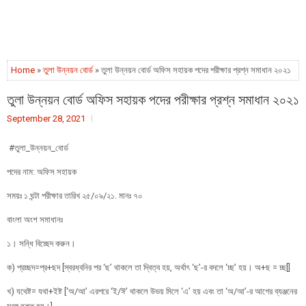
Home
»
তুলা উন্নয়ন বোর্ড
» তুলা উন্নয়ন বোর্ড অফিস সহায়ক পদের পরীক্ষার প্রশ্ন সমাধান ২০২১
তুলা উন্নয়ন বোর্ড অফিস সহায়ক পদের পরীক্ষার প্রশ্ন সমাধান ২০২১
September 28, 2021
#তুলা_উন্নয়ন_বোর্ড
পদের নাম: অফিস সহায়ক
সময়ঃ ১ ঘন্টা পরীক্ষার তারিখ ২৫/০৯/২১. মানঃ ৭০
বাংলা অংশ সমাধানঃ
১। সন্ধি বিচ্ছেদ করুন।
ক) প্রচ্ছদ=প্র+ছদ [স্বরধ্বনির পর ‘ছ’ থাকলে তা দ্বিত্ব হয়, অর্থাৎ ‘ছ’-র বদলে ‘চ্ছ’ হয়। অ+ছ = চ্ছ[]
খ) যথেষ্ট= যথা+ইষ্ট [‘অ/আ’ এরপরে ‘ই/ঈ’ থাকলে উভয় মিলে ‘এ’ হয় এবং তা ‘অ/আ’-র আগের ব্যঞ্জনের