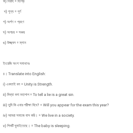
ক) নিরীহ = হিংস্র
খ) শূন্য = পূর্ণ
গ) অর্পণ = গ্রহণ
ঘ) অপচয় = সঞ্চয়
ঙ) উজ্জ্বল = ম্লান
ইংরেজি অংশ সমাধানঃ
৪। Translate into English:
i) একতাই বল = Unity is Strength.
ii) মিথ্যা বলা মহাপাপ = To tell a lie is a great sin.
iii) তুমি কি এবার পরীক্ষা দিবে? = Will you appear for the exam this year?
iv) আমরা সমাজে বাস করি। = We live in a society.
v) শিশুটি ঘুমাইতেছে। = The baby is sleeping.