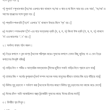
সঙ্গে যুক্ত হয়।]
গ) ক্ষুধার্ত =ক্ষুধা+ঋত [অ/আ এরপরে ঋত থাকলে অ/আ ও ঋত-র ঋ মিলে আর হয় এবং আর’, ‘অ/আ’-র
আগের ব্যঞ্জনের সঙ্গে যুক্ত হয়।]
ঘ) পদ্ধতি=পদ+হতি [‘ত/দ’ এরপরে ‘হ’ থাকলে উভয়ে মিলে ‘দ্ধ’ হয়।]
ঙ) সংরক্ষণ =সম+রক্ষণ [‘ম’-এর পরে অন্তঃস্থ ধ্বনি (য, র, ল, ব) কিংবা উষ্ম ধ্বনি (শ, ষ, স, হ) থাকলে
‘ম’-এর জায়গায় ‘ং’ হয়।]
২। অর্থসহ বাক্য গঠন করুন।
ক) ইদুর কপালে = মন্দ ভাগ্য [অনেক পরিশ্রম করেও সুমনের কপালে তেমন কিছু জুটছে না এ যেন ইদুর
কপালেের উৎকৃষ্ট নজির]
খ) নাড়ির টান = গভীর ও আন্তরিক মমত্ববোধ [ঈদের ছুটিতে সবাই নাড়ির টানে গ্রামে চলে যায়]
গ) তামার বিষ = অর্থের কুপ্রভাব [অর্থ সম্পদ অনেক সময় মানুষের জীবনে তামার বিষ হয়ে দাঁড়িয়ে যায়]
ঘ) ভিটায় ঘুঘু চড়ানাে = সর্বনাশ করা [অনেকে হিংসার কারণে ভিটায় ঘুঘু চড়ানাের মত কাজে করে ফেলে]
ঙ) ঈদের চাঁদ= অতি আকাঙিক্ষত বস্ত্ত [চাকরিটা সুমনের কাছে ঈদের চাঁদের মতই]
৩। বিপরীত শব্দ লিখুন।