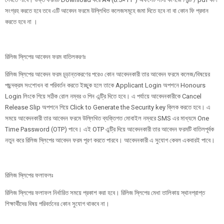
সংগ্রহ করতে হবে তবে এটি আবেদন ফরমে উল্লিখিত কলেজসমূহে জমা দিতে হবে না বা কোন ফি প্রদান
করতে হবে না ।
রিলিজ স্লিপের আবেদন ফরম বাতিলকরণঃ
রিলিজ স্লিপের আবেদন ফরম চূড়ান্তকরণের পরেও কোন আবেদনকারী তার আবেদন ফরমে কলেজ/বিষয়ের
পছন্দক্রম সংশোধন বা পরিবর্তন করতে ইচ্ছুক হলে তাকে Applicant Login অপশনে Honours
Login লিংকে গিয়ে সঠিক রোল নম্বর ও পিন এন্ট্রি দিতে হবে। এ পর্যায়ে আবেদনকারীকে Cancel
Release Slip অপশনে গিয়ে Click to Generate the Security key ক্লিক করতে হবে। এ
সময়ে আবেদনকারী তার আবেদন ফরমে উল্লিখিত ব্যক্তিগত মোবাইল নম্বরে SMS এর মাধ্যমে One
Time Password (OTP) পাবে। এই OTP এন্ট্রি দিয়ে আবেদনকারী তার আবেদন ফরমটি বাতিলপূর্বক
নতুন করে রিলিজ স্লিপের আবেদন ফরম পূরণ করতে পারবে। আবেদনকারী এ সুযোগ কেবল একবারই পাবে।
রিলিজ স্লিপের ফলাফলঃ
রিলিজ স্লিপের ফলাফল নির্ধারিত সময়ে প্রকাশ করা হবে। রিলিজ স্লিপের মেধা তালিকায় স্থানপ্রাপ্ত
শিক্ষার্থীদের বিষয় পরিবর্তনের কোন সুযোগ থাকবে না।