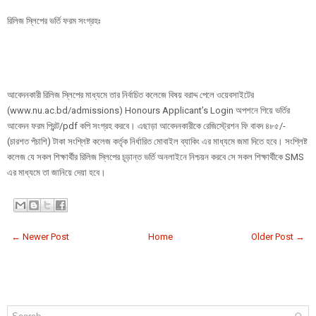
রিলিজ স্লিপের ভর্তি ফরম সংগ্রহঃ
আবেদনকারী রিলিজ স্লিপের মাধ্যমে তার নির্বাচিত কলেজে বিষয় বরাদ্দ পেলে ওয়েবসাইটের
(www.nu.ac.bd/admissions) Honours Applicant’s Login অপশনে গিয়ে ভর্তির
আবেদন ফরম প্রিন্ট/pdf কপি সংগ্রহ করবে। এছাড়া আবেদনকারীকে রেজিস্ট্রেশন ফি বাবদ ৪৮৫/-
(চারশত পঁচাশি) টাকা সংশ্লিষ্ট কলেজ কর্তৃক নির্ধারিত মোবাইল ব্যাকিং এর মাধ্যমে জমা দিতে হবে। সংশ্লিষ্ট
কলেজ যে সকল শিক্ষার্থীর রিলিজ স্লিপের চূড়ান্ত ভর্তি অনলাইনে নিশ্চয়ন করবে সে সকল শিক্ষার্থীকে SMS
এর মাধ্যমে তা জানিয়ে দেয়া হবে।
← Newer Post
Home
Older Post →