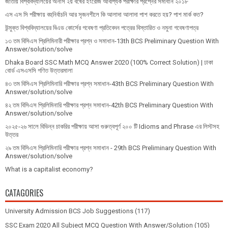
জাতীয় বিশ্ববিদ্যালয়ের অনার্স ২য় বর্ষের ইংরেজি আবশ্যিক পরীক্ষার প্রশ্নের সমাধান ২০১৮
এস এস সি পরীক্ষায় বহুনির্বাচনি আর সৃজনশীলে কি আলাদা আলাদা পাশ করতে হয়? পাশ মার্ক কত?
উন্মুক্ত বিশ্ববিদ্যালয়ের বিএড কোর্সের গবেষণা প্রতিবেদন পত্রের বিস্তারিত ও নমুনা গবেষণাপত্র
১৩ তম বিসিএস প্রি‌লি‌মিনারী পরীক্ষার প্রশ্ন ও সমাধান-13th BCS Preliminary Question With
Answer/solution/solve
Dhaka Board SSC Math MCQ Answer 2020 (100% Correct Solution) | ঢাকা
বোর্ড এসএসসি গণিত উত্তরমালা
৪৩ তম বিসিএস প্রিলিমিনারি পরীক্ষার প্রশ্ন সমাধান-43th BCS Preliminary Question With
Answer/solution/solve
৪২ তম বিসিএস প্রিলিমিনারি পরীক্ষার প্রশ্ন সমাধান-42th BCS Preliminary Question With
Answer/solution/solve
২০২৫-২৬ সালে বিভিন্ন চাকরির পরীক্ষায় আসা গুরুত্বপূর্ণ ২০০ টি Idioms and Phrase এর লিস্টসহ
উত্তর
২৯ তম বিসিএস প্রিলিমিনারি পরীক্ষার প্রশ্ন সমাধান - 29th BCS Preliminary Question With
Answer/solution/solve
What is a capitalist economy?
CATAGORIES
University Admission BCS Job Suggestions
(117)
SSC Exam 2020 All Subject MCQ Question With Answer/Solution
(105)