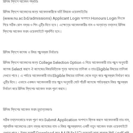
রিলিজ স্লিপে আবেদন পদ্ধতিঃ
রিলিজ স্লিপে আবেদনের জন্য আবেদনকারীকে ভর্তি বিষয়ক ওয়েবসাইটের
(www.nu.ac.bd/admissions) Applicant Login অপশনে Honours Login লিংকে
গিয়ে সঠিক রোল নম্বর ও পিন এন্ট্রি দিতে হবে। এক্ষেত্রে আবেদনকারীর নাম ও অন্যান্য তথ্যসহ রিলিজ
স্লিপের আবেদন ফরম ওয়েবসাইটে প্রদর্শিত হবে।
রিলিজ স্লিপে কলেজ ও বিষয় পছন্দক্রম নির্ধারণঃ
রিলিজ স্লিপে আবেদনের জন্য College Selection Option এ গিয়ে আবেদনকারী তার পছন্দ অনুযায়ী
কলেজ Select করলে ঐ কলেজের বিষয়ভিত্তিক শূন্য আসনের তালিকা ও তার Eligible বিষয়ের তালিকা
দেখতে পাবে। এ পর্যায়ে আবেদনকারী তার Eligible বিষয়ের তালিকা থেকে নতুন করে পছন্দক্রম নির্ধারণ করে
এন্ট্রি দিবে। এভাবে একজন আবেদনকারী তার পছন্দ অনুযায়ী মোট পাঁচটি কলেজে পর্যায়ক্রমে বিষয় পছন্দক্রম
নির্ধারণ করে রিলিজ স্লিপের আবেদন ফরম পূরণ করবে।
রিলিজ স্লিপের আবেদন ফরম চূড়ান্তকরণঃ
সঠিক তথ্যসহকারে ফরম পূরণ করে Submit Application অপশনে ক্লিক করলে আবেদনকারী তার নাম,
প্রাথমিক আবেদনের রোল নম্বর কলেজের নাম ও বিষয় পছন্দক্রমসহ একটি নতুন আবেদন ফরম ওয়েবসাইটে
দেখতে পাবে। উক্ত ফরমটি Download করে A4 (8.5×11”) অফসেট সাদা কাগজে প্রিন্ট / pdf কপি